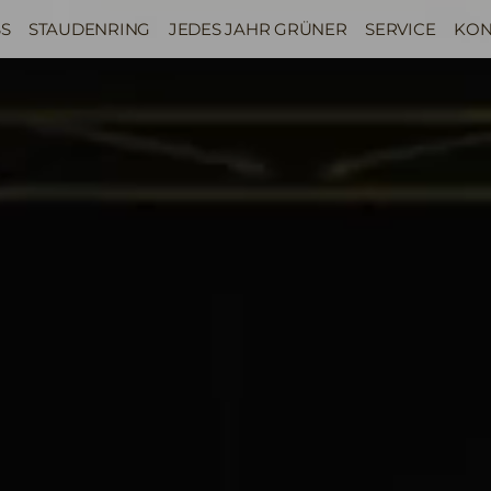
S
STAUDENRING
JEDES JAHR GRÜNER
SERVICE
KON