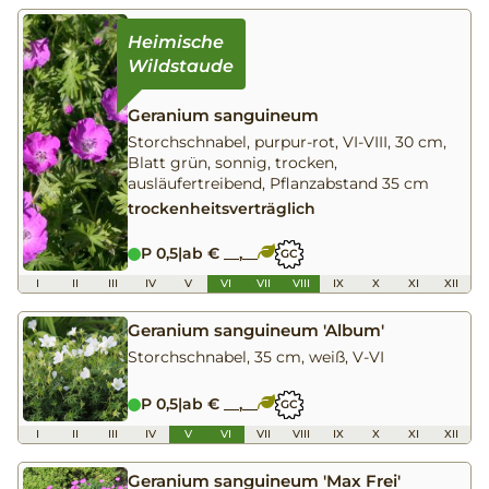
Geranium sanguineum
Storchschnabel, purpur-rot, VI-VIII, 30 cm,
Blatt grün, sonnig, trocken,
ausläufertreibend, Pflanzabstand 35 cm
trockenheitsverträglich
P 0,5
|
ab € __,__
GC
I
II
III
IV
V
VI
VII
VIII
IX
X
XI
XII
Geranium sanguineum 'Album'
Storchschnabel, 35 cm, weiß, V-VI
P 0,5
|
ab € __,__
GC
I
II
III
IV
V
VI
VII
VIII
IX
X
XI
XII
Geranium sanguineum 'Max Frei'