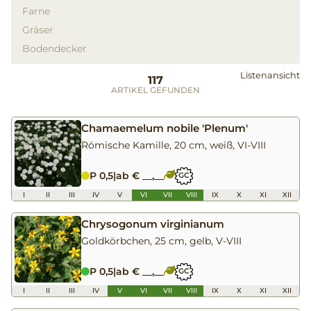
Farne
Gräser
Bodendecker
Listenansicht
117
ARTIKEL GEFUNDEN
Chamaemelum nobile 'Plenum'
Römische Kamille, 20 cm, weiß, VI-VIII
P 0,5
|
ab € __,__
GC
I
II
III
IV
V
VI
VII
VIII
IX
X
XI
XII
Chrysogonum virginianum
Goldkörbchen, 25 cm, gelb, V-VIII
P 0,5
|
ab € __,__
GC
I
II
III
IV
V
VI
VII
VIII
IX
X
XI
XII