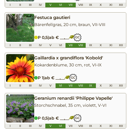
I
II
III
IV
V
VI
VII
VIII
IX
X
XI
XII
Festuca gautieri
Bärenfellgras, 20 cm, braun, VII-VIII
P 0,5
|
ab € __,__
GC
I
II
III
IV
V
VI
VII
VIII
IX
X
XI
XII
Gaillardia x grandiflora 'Kobold'
Kokardenblume, 30 cm, rot, VI-IX
P 1
|
ab € __,__
GC
I
II
III
IV
V
VI
VII
VIII
IX
X
XI
XII
Geranium renardii 'Philippe Vapelle'
Storchschnabel, 35 cm, violett, V-VI
P 0,5
|
ab € __,__
GC
I
II
III
IV
V
VI
VII
VIII
IX
X
XI
XII