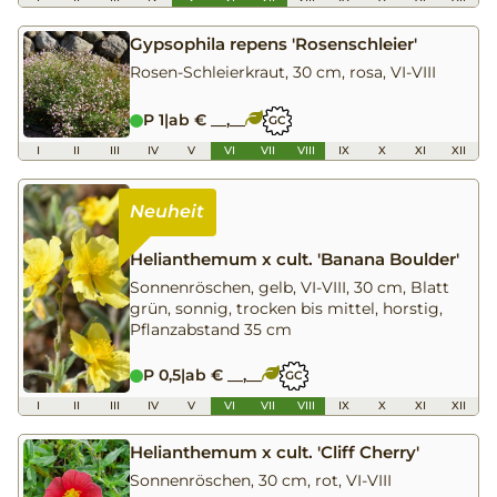
Gypsophila repens 'Rosenschleier'
Rosen-Schleierkraut, 30 cm, rosa, VI-VIII
P 1
|
ab € __,__
GC
I
II
III
IV
V
VI
VII
VIII
IX
X
XI
XII
Helianthemum x cult. 'Banana Boulder'
Sonnenröschen, gelb, VI-VIII, 30 cm, Blatt
grün, sonnig, trocken bis mittel, horstig,
Pflanzabstand 35 cm
P 0,5
|
ab € __,__
GC
I
II
III
IV
V
VI
VII
VIII
IX
X
XI
XII
Helianthemum x cult. 'Cliff Cherry'
Sonnenröschen, 30 cm, rot, VI-VIII