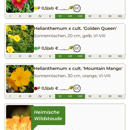
P 0,5
|
ab € __,__
GC
I
II
III
IV
V
VI
VII
VIII
IX
X
XI
XII
Helianthemum x cult. 'Golden Queen'
Sonnenröschen, 20 cm, gelb, VI-VIII
P 0,5
|
ab € __,__
GC
I
II
III
IV
V
VI
VII
VIII
IX
X
XI
XII
Helianthemum x cult. 'Mountain Mango'
Sonnenröschen, 30 cm, orange, VI-VIII
P 0,5
|
ab € __,__
GC
I
II
III
IV
V
VI
VII
VIII
IX
X
XI
XII