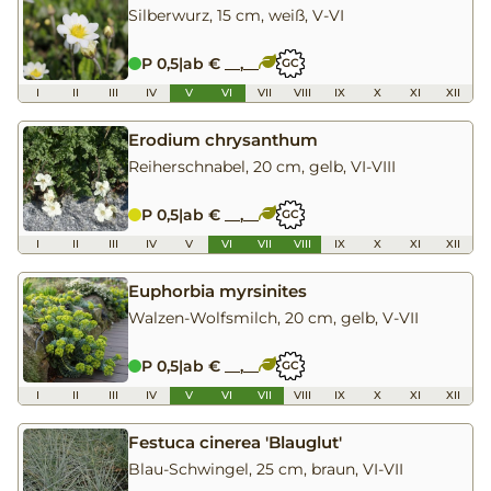
Silberwurz, 15 cm, weiß, V-VI
P 0,5
|
ab € __,__
GC
I
II
III
IV
V
VI
VII
VIII
IX
X
XI
XII
Erodium chrysanthum
Reiherschnabel, 20 cm, gelb, VI-VIII
P 0,5
|
ab € __,__
GC
I
II
III
IV
V
VI
VII
VIII
IX
X
XI
XII
Euphorbia myrsinites
Walzen-Wolfsmilch, 20 cm, gelb, V-VII
P 0,5
|
ab € __,__
GC
I
II
III
IV
V
VI
VII
VIII
IX
X
XI
XII
Festuca cinerea 'Blauglut'
Blau-Schwingel, 25 cm, braun, VI-VII