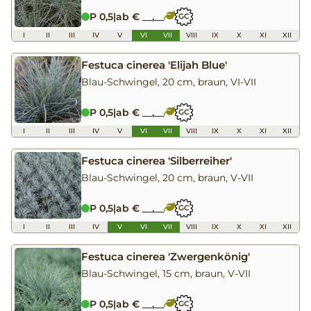
P 0,5
|
ab € __,__
GC
I
II
III
IV
V
VI
VII
VIII
IX
X
XI
XII
Festuca cinerea 'Elijah Blue'
Blau-Schwingel, 20 cm, braun, VI-VII
P 0,5
|
ab € __,__
GC
I
II
III
IV
V
VI
VII
VIII
IX
X
XI
XII
Festuca cinerea 'Silberreiher'
Blau-Schwingel, 20 cm, braun, V-VII
P 0,5
|
ab € __,__
GC
I
II
III
IV
V
VI
VII
VIII
IX
X
XI
XII
Festuca cinerea 'Zwergenkönig'
Blau-Schwingel, 15 cm, braun, V-VII
P 0,5
|
ab € __,__
GC