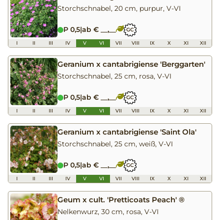
Storchschnabel, 20 cm, purpur, V-VI
P 0,5
|
ab € __,__
GC
I
II
III
IV
V
VI
VII
VIII
IX
X
XI
XII
Geranium x cantabrigiense 'Berggarten'
Storchschnabel, 25 cm, rosa, V-VI
P 0,5
|
ab € __,__
GC
I
II
III
IV
V
VI
VII
VIII
IX
X
XI
XII
Geranium x cantabrigiense 'Saint Ola'
Storchschnabel, 25 cm, weiß, V-VI
P 0,5
|
ab € __,__
GC
I
II
III
IV
V
VI
VII
VIII
IX
X
XI
XII
Geum x cult. 'Pretticoats Peach' ®
Nelkenwurz, 30 cm, rosa, V-VI