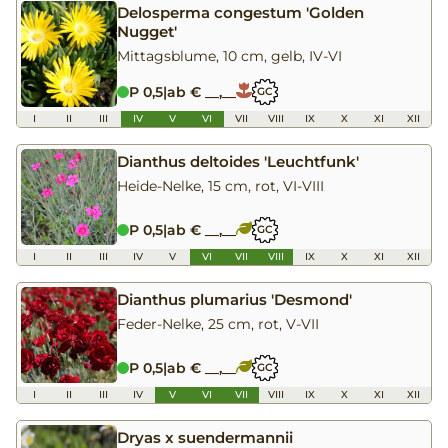
Delosperma congestum 'Golden
Nugget'
Mittagsblume, 10 cm, gelb, IV-VI
P 0,5
|
ab € __,__
GC
I
II
III
IV
V
VI
VII
VIII
IX
X
XI
XII
Dianthus deltoides 'Leuchtfunk'
Heide-Nelke, 15 cm, rot, VI-VIII
P 0,5
|
ab € __,__
GC
I
II
III
IV
V
VI
VII
VIII
IX
X
XI
XII
Dianthus plumarius 'Desmond'
Feder-Nelke, 25 cm, rot, V-VII
P 0,5
|
ab € __,__
GC
I
II
III
IV
V
VI
VII
VIII
IX
X
XI
XII
Dryas x suendermannii