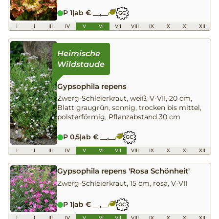
P 1
|
ab € __,__
GC
I
II
III
IV
V
VI
VII
VIII
IX
X
XI
XII
Gypsophila repens
Zwerg-Schleierkraut, weiß, V-VII, 20 cm,
Blatt graugrün, sonnig, trocken bis mittel,
polsterförmig, Pflanzabstand 30 cm
P 0,5
|
ab € __,__
GC
I
II
III
IV
V
VI
VII
VIII
IX
X
XI
XII
Gypsophila repens 'Rosa Schönheit'
Zwerg-Schleierkraut, 15 cm, rosa, V-VII
P 1
|
ab € __,__
GC
I
II
III
IV
V
VI
VII
VIII
IX
X
XI
XII