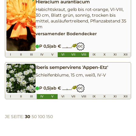
Hieracium aurantiacum
Habichtskraut, gelb bis rot-orange, VI-VIII,
30 cm, Blatt grün, sonnig, trocken bis
mittel, ausläufertreibend, Pflanzabstand 35
cm
versamender Bodendecker
P 0,5
|
ab € __,__
GC
I
II
III
IV
V
VI
VII
VIII
IX
X
XI
XII
Iberis sempervirens 'Appen-Etz'
Schleifenblume, 15 cm, weiß, IV-V
P 0,5
|
ab € __,__
GC
I
II
III
IV
V
VI
VII
VIII
IX
X
XI
XII
JE SEITE:
30
50
100
150