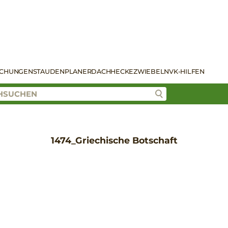
SCHUNGEN
STAUDENPLANER
DACH
HECKE
ZWIEBELN
VK-HILFEN
1474_Griechische Botschaft