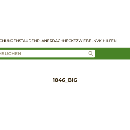
SCHUNGEN
STAUDENPLANER
DACH
HECKE
ZWIEBELN
VK-HILFEN
1846_BIG