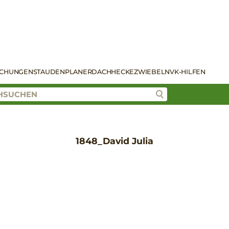
SCHUNGEN
STAUDENPLANER
DACH
HECKE
ZWIEBELN
VK-HILFEN
1848_David Julia