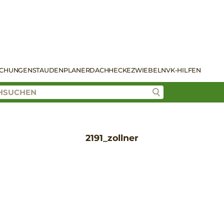
SCHUNGEN
STAUDENPLANER
DACH
HECKE
ZWIEBELN
VK-HILFEN
2191_zollner