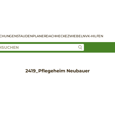
SCHUNGEN
STAUDENPLANER
DACH
HECKE
ZWIEBELN
VK-HILFEN
2419_Pflegeheim Neubauer