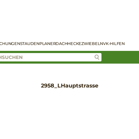
SCHUNGEN
STAUDENPLANER
DACH
HECKE
ZWIEBELN
VK-HILFEN
2958_LHauptstrasse