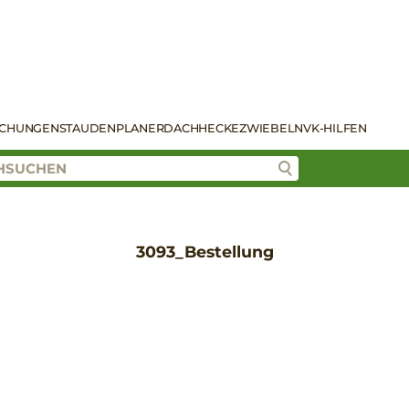
SCHUNGEN
STAUDENPLANER
DACH
HECKE
ZWIEBELN
VK-HILFEN
3093_Bestellung