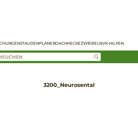
SCHUNGEN
STAUDENPLANER
DACH
HECKE
ZWIEBELN
VK-HILFEN
3200_Neurosental