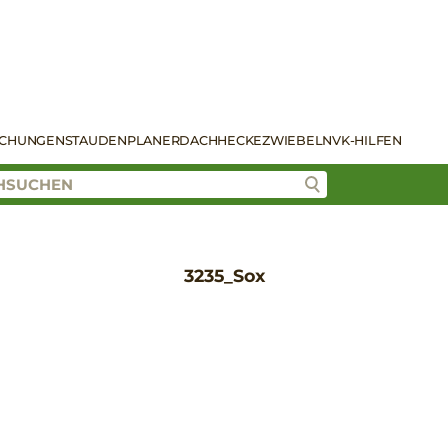
SCHUNGEN
STAUDENPLANER
DACH
HECKE
ZWIEBELN
VK-HILFEN
3235_Sox