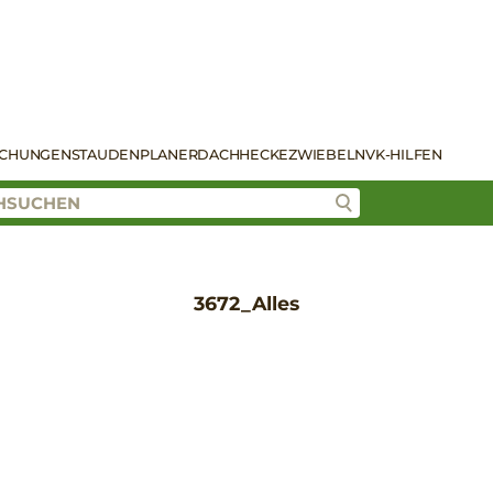
SCHUNGEN
STAUDENPLANER
DACH
HECKE
ZWIEBELN
VK-HILFEN
3672_Alles