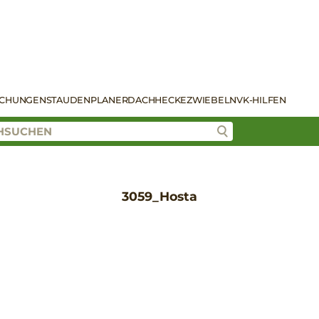
SCHUNGEN
STAUDENPLANER
DACH
HECKE
ZWIEBELN
VK-HILFEN
3059_Hosta