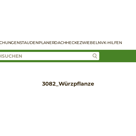
SCHUNGEN
STAUDENPLANER
DACH
HECKE
ZWIEBELN
VK-HILFEN
3082_Würzpflanze