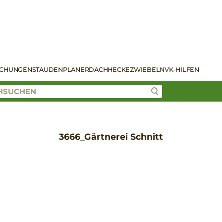
SCHUNGEN
STAUDENPLANER
DACH
HECKE
ZWIEBELN
VK-HILFEN
3666_Gärtnerei Schnitt