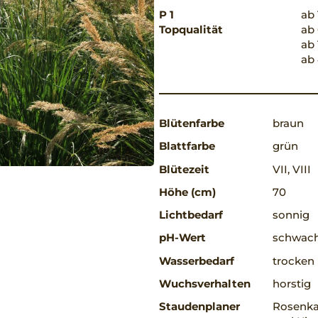
P 1
ab 
Topqualität
ab 
ab 
ab 
Blütenfarbe
braun
Blattfarbe
grün
Blütezeit
VII, VIII
Höhe (cm)
70
Lichtbedarf
sonnig
pH-Wert
schwach
Wasserbedarf
trocken
Wuchsverhalten
horstig
Staudenplaner
Rosenkav