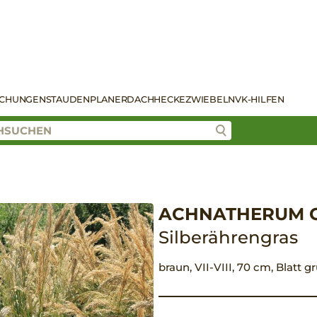
SCHUNGEN
STAUDENPLANER
DACH
HECKE
ZWIEBELN
VK-HILFEN
ACHNATHERUM C
Silberährengras
braun, VII-VIII, 70 cm, Blatt 