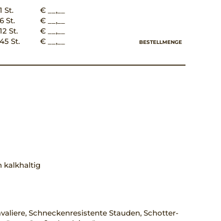
1 St.
€ __,__
6 St.
€ __,__
12 St.
€ __,__
45 St.
€ __,__
BESTELLMENGE
 kalkhaltig
aliere, Schneckenresistente Stauden, Schotter-