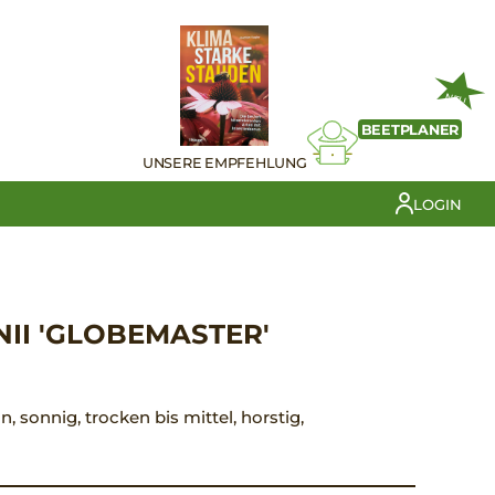
NEU
BEETPLANER
UNSERE EMPFEHLUNG
LOGIN
II 'GLOBEMASTER'
ün, sonnig, trocken bis mittel, horstig,