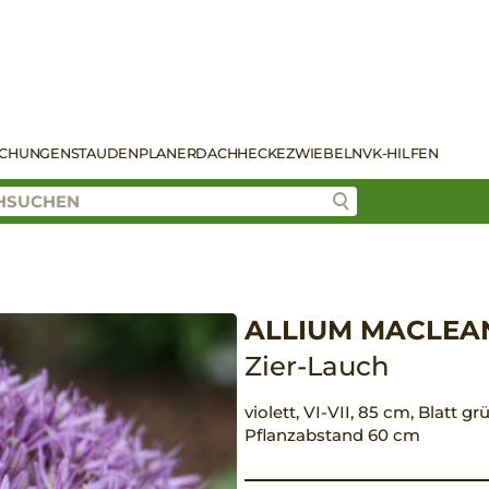
SCHUNGEN
STAUDENPLANER
DACH
HECKE
ZWIEBELN
VK-HILFEN
ALLIUM MACLEAN
Zier-Lauch
violett, VI-VII, 85 cm, Blatt gr
Pflanzabstand 60 cm