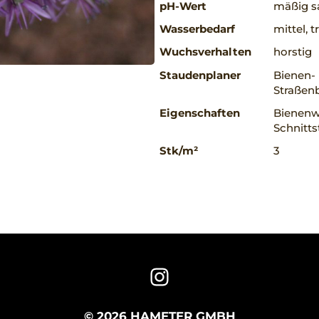
pH-Wert
mäßig sa
Wasserbedarf
mittel, 
Wuchsverhalten
horstig
Staudenplaner
Bienen- 
Straßenb
Eigenschaften
Bienenwe
Schnitts
Stk/m²
3
© 2026 HAMETER GMBH