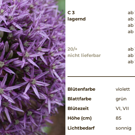
C 3
ab 
lagernd
ab 
ab 
ab 
20/+
ab 
nicht lieferbar
ab 
ab 
Blütenfarbe
violett
Blattfarbe
grün
Blütezeit
VI, VII
Höhe (cm)
85
Lichtbedarf
sonnig