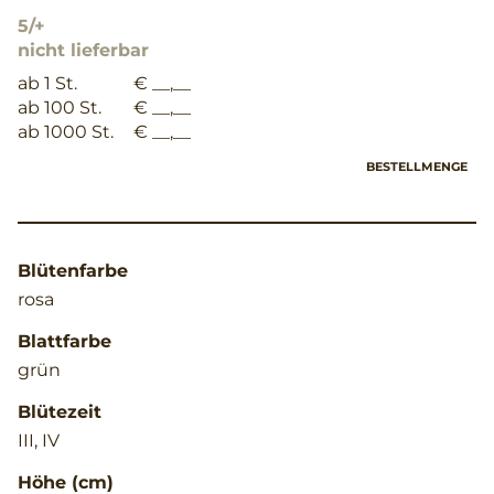
5/+
nicht lieferbar
ab 1 St.
€ __,__
ab 100 St.
€ __,__
ab 1000 St.
€ __,__
BESTELLMENGE
Blütenfarbe
rosa
Blattfarbe
grün
Blütezeit
III, IV
Höhe (cm)