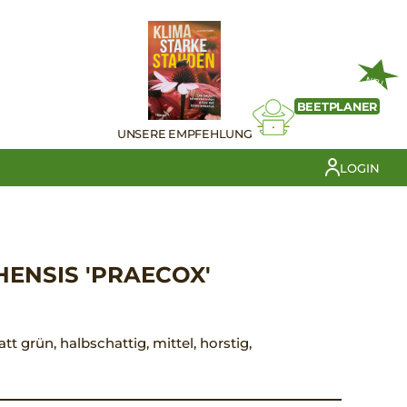
NEU
BEETPLANER
UNSERE EMPFEHLUNG
LOGIN
ENSIS 'PRAECOX'
att grün, halbschattig, mittel, horstig,