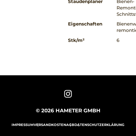
Staudenplaner
Bienen-
Remonti
Schnitts
Eigenschaften
Bienenw
remonti
Stk/m²
6
© 2026 HAMETER GMBH
IMPRESSUM
VERSANDKOSTEN
AGB
DATENSCHUTZERKLÄRUNG