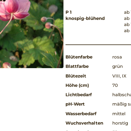
P 1
ab 
knospig-blühend
ab 
ab 
ab 
Blütenfarbe
rosa
Blattfarbe
grün
Blütezeit
VIII, IX
Höhe (cm)
70
Lichtbedarf
halbscha
pH-Wert
mäßig s
Wasserbedarf
mittel
Wuchsverhalten
horstig