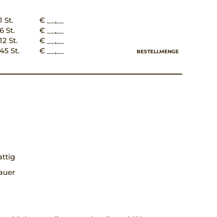
1 St.
€ __,__
6 St.
€ __,__
12 St.
€ __,__
45 St.
€ __,__
BESTELLMENGE
ttig
auer