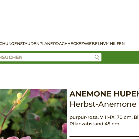
SCHUNGEN
STAUDENPLANER
DACH
HECKE
ZWIEBELN
VK-HILFEN
ANEMONE HUPEH
Herbst-Anemone
purpur-rosa, VIII-IX, 70 cm, Bl
Pflanzabstand 45 cm