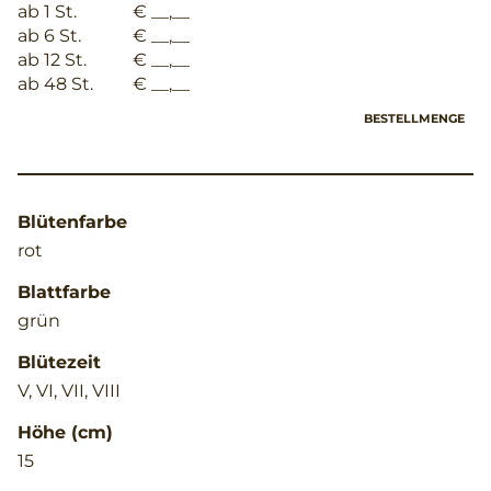
ab 1 St.
€ __,__
ab 6 St.
€ __,__
ab 12 St.
€ __,__
ab 48 St.
€ __,__
BESTELLMENGE
Blütenfarbe
rot
Blattfarbe
grün
Blütezeit
V, VI, VII, VIII
Höhe (cm)
15