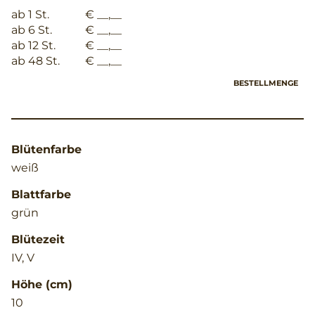
ab 1 St.
€ __,__
ab 6 St.
€ __,__
ab 12 St.
€ __,__
ab 48 St.
€ __,__
BESTELLMENGE
Blütenfarbe
weiß
Blattfarbe
grün
Blütezeit
IV, V
Höhe (cm)
10