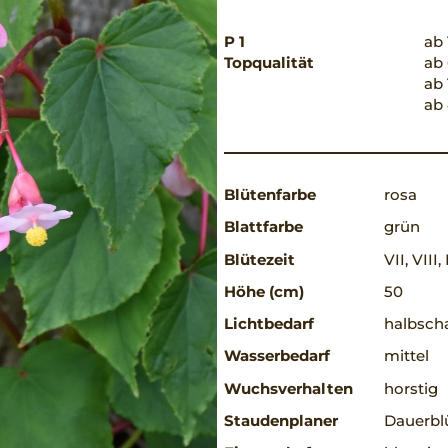
P 1
ab 
Topqualität
ab 
ab 
ab 
Blütenfarbe
rosa
Blattfarbe
grün
Blütezeit
VII, VIII, 
Höhe (cm)
50
Lichtbedarf
halbscha
Wasserbedarf
mittel
Wuchsverhalten
horstig
Staudenplaner
Dauerbl