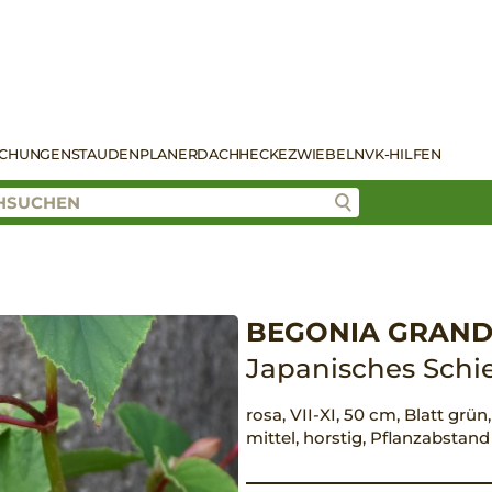
SCHUNGEN
STAUDENPLANER
DACH
HECKE
ZWIEBELN
VK-HILFEN
BEGONIA GRANDI
Japanisches Schie
rosa, VII-XI, 50 cm, Blatt grün
mittel, horstig, Pflanzabstan