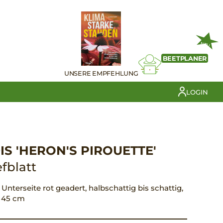
NEU
BEETPLANER
UNSERE EMPFEHLUNG
LOGIN
S 'HERON'S PIROUETTE'
fblatt
, Unterseite rot geadert, halbschattig bis schattig,
d 45 cm