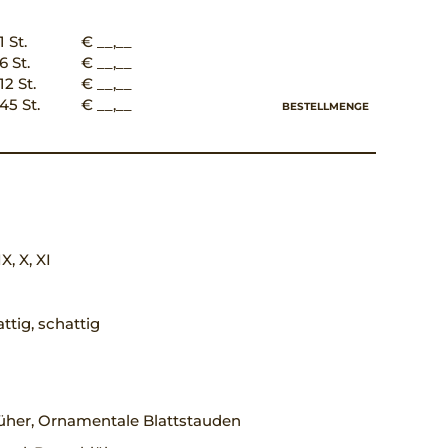
1 St.
€ __,__
6 St.
€ __,__
12 St.
€ __,__
45 St.
€ __,__
BESTELLMENGE
IX, X, XI
ttig, schattig
üher, Ornamentale Blattstauden