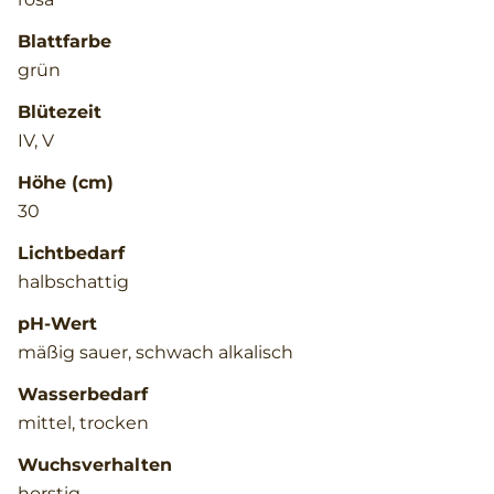
Blattfarbe
grün
Blütezeit
IV, V
Höhe (cm)
30
Lichtbedarf
halbschattig
pH-Wert
mäßig sauer, schwach alkalisch
Wasserbedarf
mittel, trocken
Wuchsverhalten
horstig