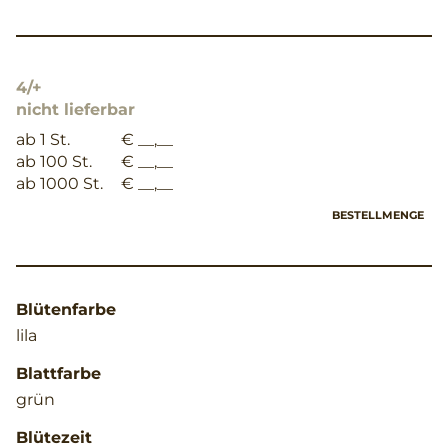
4/+
nicht lieferbar
ab 1 St.
€ __,__
ab 100 St.
€ __,__
ab 1000 St.
€ __,__
BESTELLMENGE
Blütenfarbe
lila
Blattfarbe
grün
Blütezeit