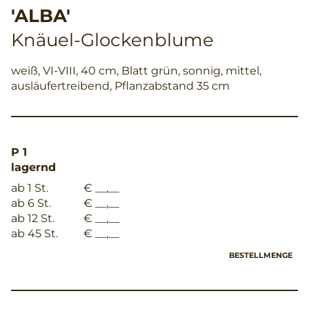
'ALBA'
Knäuel-Glockenblume
weiß, VI-VIII, 40 cm, Blatt grün, sonnig, mittel,
ausläufertreibend, Pflanzabstand 35 cm
P 1
lagernd
ab 1 St.
€ __,__
ab 6 St.
€ __,__
ab 12 St.
€ __,__
ab 45 St.
€ __,__
BESTELLMENGE