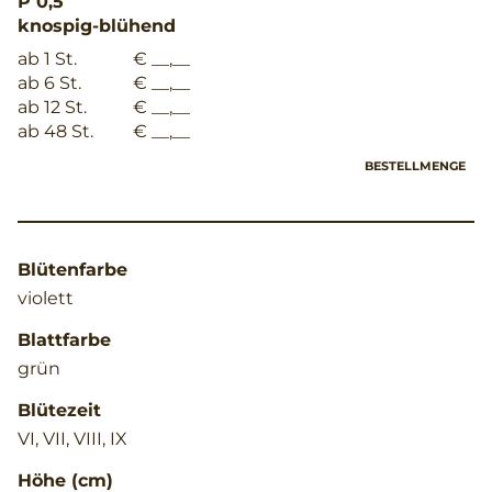
P 0,5
knospig-blühend
ab 1 St.
€ __,__
ab 6 St.
€ __,__
ab 12 St.
€ __,__
ab 48 St.
€ __,__
BESTELLMENGE
Blütenfarbe
violett
Blattfarbe
grün
Blütezeit
VI, VII, VIII, IX
Höhe (cm)