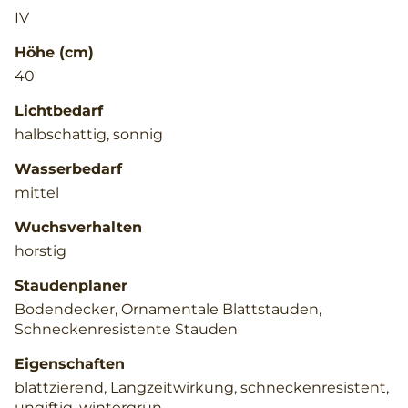
IV
Höhe (cm)
40
Lichtbedarf
halbschattig, sonnig
Wasserbedarf
mittel
Wuchsverhalten
horstig
Staudenplaner
Bodendecker, Ornamentale Blattstauden,
Schneckenresistente Stauden
Eigenschaften
blattzierend, Langzeitwirkung, schneckenresistent,
ungiftig, wintergrün