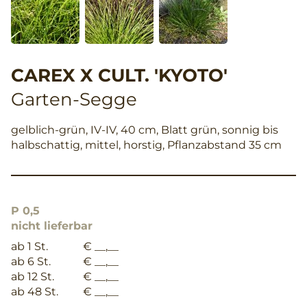
CAREX X CULT. 'KYOTO'
Garten-Segge
gelblich-grün, IV-IV, 40 cm, Blatt grün, sonnig bis
halbschattig, mittel, horstig, Pflanzabstand 35 cm
P 0,5
nicht lieferbar
ab 1 St.
€ __,__
ab 6 St.
€ __,__
ab 12 St.
€ __,__
ab 48 St.
€ __,__