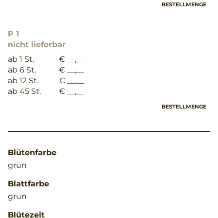
BESTELLMENGE
P 1
nicht lieferbar
ab 1 St.
€ __,__
ab 6 St.
€ __,__
ab 12 St.
€ __,__
ab 45 St.
€ __,__
BESTELLMENGE
Blütenfarbe
grün
Blattfarbe
grün
Blütezeit