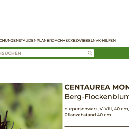
SCHUNGEN
STAUDENPLANER
DACH
HECKE
ZWIEBELN
VK-HILFEN
CENTAUREA MONT
Berg-Flockenblu
purpurschwarz, V-VIII, 40 cm, 
Pflanzabstand 40 cm