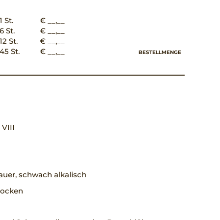
1 St.
€ __,__
6 St.
€ __,__
12 St.
€ __,__
45 St.
€ __,__
BESTELLMENGE
, VIII
uer, schwach alkalisch
trocken