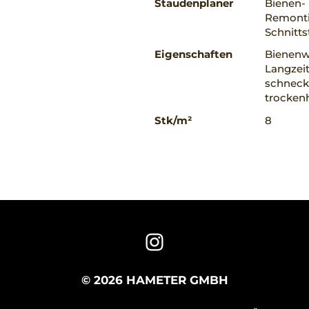
Staudenplaner
Bienen-
Remonti
Schnitts
Eigenschaften
Bienenwe
Langzeit
schnecke
trockenh
Stk/m²
8
© 2026 HAMETER GMBH