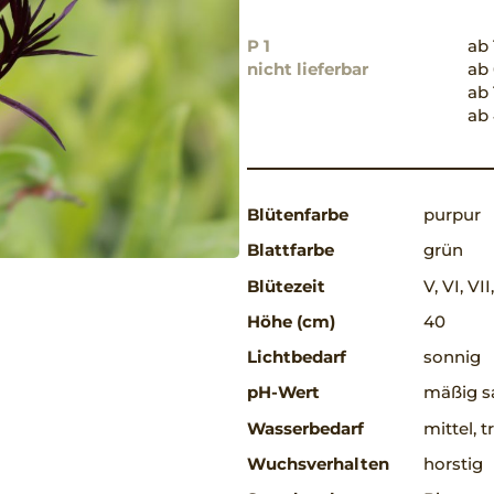
P 1
ab 
nicht lieferbar
ab 
ab 
ab 
Blütenfarbe
purpur
Blattfarbe
grün
Blütezeit
V, VI, VII
Höhe (cm)
40
Lichtbedarf
sonnig
pH-Wert
mäßig sa
Wasserbedarf
mittel, 
Wuchsverhalten
horstig