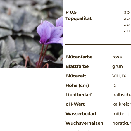
P 0,5
ab 
Topqualität
ab 
ab 
ab 
Blütenfarbe
rosa
Blattfarbe
grün
Blütezeit
VIII, IX
Höhe (cm)
15
Lichtbedarf
halbscha
pH-Wert
kalkreic
Wasserbedarf
mittel, 
Wuchsverhalten
horstig