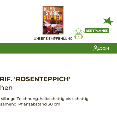
NEU
BEETPLANER
UNSERE EMPFEHLUNG
LOGIN
IF. 'ROSENTEPPICH'
chen
n, silbrige Zeichnung, halbschattig bis schattig,
versamend, Pflanzabstand 30 cm