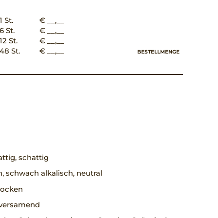
1 St.
€ __,__
6 St.
€ __,__
12 St.
€ __,__
48 St.
€ __,__
BESTELLMENGE
ttig, schattig
h, schwach alkalisch, neutral
trocken
, versamend