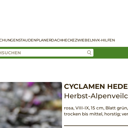
SCHUNGEN
STAUDENPLANER
DACH
HECKE
ZWIEBELN
VK-HILFEN
CYCLAMEN HEDER
Herbst-Alpenveil
rosa, VIII-IX, 15 cm, Blatt grü
trocken bis mittel, horstig; 