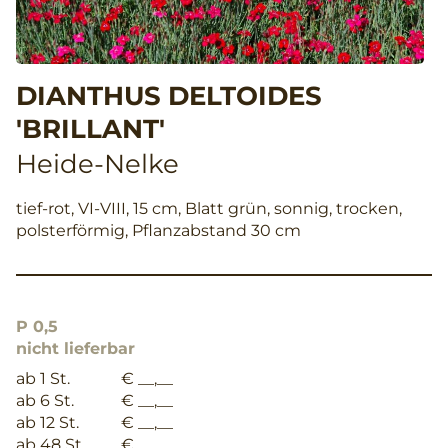
DIANTHUS DELTOIDES
'BRILLANT'
Heide-Nelke
tief-rot, VI-VIII, 15 cm, Blatt grün, sonnig, trocken,
polsterförmig, Pflanzabstand 30 cm
P 0,5
nicht lieferbar
ab 1 St.
€ __,__
ab 6 St.
€ __,__
ab 12 St.
€ __,__
ab 48 St.
€ __,__