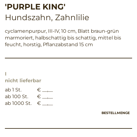
'PURPLE KING'
Hundszahn, Zahnlilie
cyclamenpurpur, III-IV, 10 cm, Blatt braun-grün
marmoriert, halbschattig bis schattig, mittel bis
feucht, horstig, Pflanzabstand 15 cm
I
nicht lieferbar
ab 1 St.
€ __,__
ab 100 St.
€ __,__
ab 1000 St.
€ __,__
BESTELLMENGE