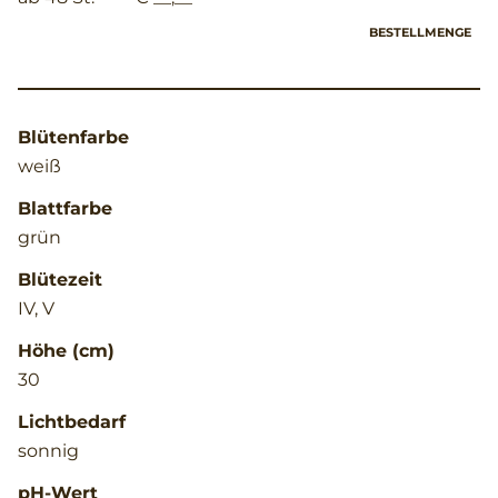
BESTELLMENGE
Blütenfarbe
weiß
Blattfarbe
grün
Blütezeit
IV, V
Höhe (cm)
30
Lichtbedarf
sonnig
pH-Wert