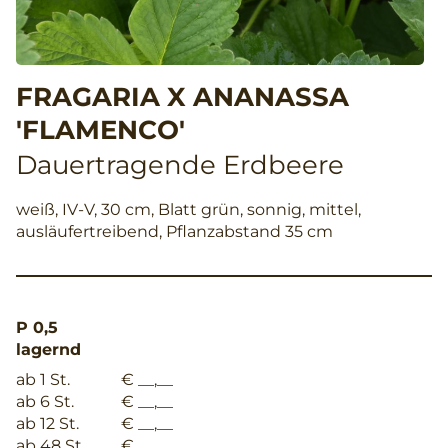
FRAGARIA X ANANASSA
'FLAMENCO'
Dauertragende Erdbeere
weiß, IV-V, 30 cm, Blatt grün, sonnig, mittel,
ausläufertreibend, Pflanzabstand 35 cm
P 0,5
lagernd
ab 1 St.
€ __,__
ab 6 St.
€ __,__
ab 12 St.
€ __,__
ab 48 St.
€ __,__