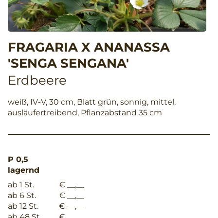
FRAGARIA X ANANASSA
'SENGA SENGANA'
Erdbeere
weiß, IV-V, 30 cm, Blatt grün, sonnig, mittel,
ausläufertreibend, Pflanzabstand 35 cm
P 0,5
lagernd
ab 1 St.
€ __,__
ab 6 St.
€ __,__
ab 12 St.
€ __,__
ab 48 St.
€ __,__