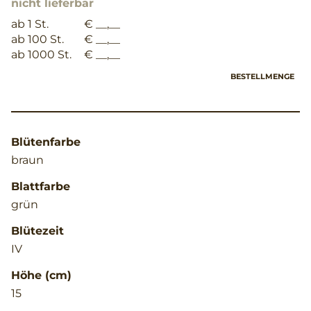
nicht lieferbar
ab 1 St.
€ __,__
ab 100 St.
€ __,__
ab 1000 St.
€ __,__
BESTELLMENGE
Blütenfarbe
braun
Blattfarbe
grün
Blütezeit
IV
Höhe (cm)
15