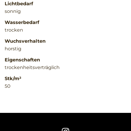
Lichtbedarf
sonnig
Wasserbedarf
trocken
Wuchsverhalten
horstig
Eigenschaften
trockenheitsverträglich
Stk/m²
50