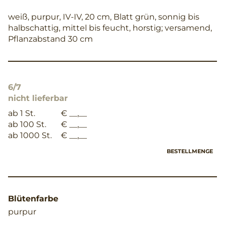
weiß, purpur, IV-IV, 20 cm, Blatt grün, sonnig bis
halbschattig, mittel bis feucht, horstig; versamend,
Pflanzabstand 30 cm
6/7
nicht lieferbar
ab 1 St.
€ __,__
ab 100 St.
€ __,__
ab 1000 St.
€ __,__
BESTELLMENGE
Blütenfarbe
purpur