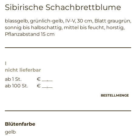
Sibirische Schachbrettblume
blassgelb, grünlich-gelb, IV-V, 30 cm, Blatt graugrün,
sonnig bis halbschattig, mittel bis feucht, horstig,
Pflanzabstand 15 cm
I
nicht lieferbar
ab 1 St.
€ __,__
ab 100 St.
€ __,__
BESTELLMENGE
Blütenfarbe
gelb