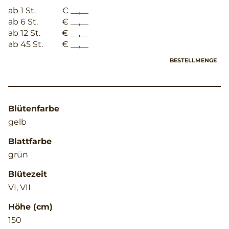
ab 1 St.
€ __,__
ab 6 St.
€ __,__
ab 12 St.
€ __,__
ab 45 St.
€ __,__
BESTELLMENGE
Blütenfarbe
gelb
Blattfarbe
grün
Blütezeit
VI, VII
Höhe (cm)
150