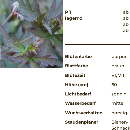
P 1
ab 
lagernd
ab 
ab 
ab 
Blütenfarbe
purpur
Blattfarbe
braun
Blütezeit
VI, VII
Höhe (cm)
60
Lichtbedarf
sonnig
Wasserbedarf
mittel
Wuchsverhalten
horstig
Staudenplaner
Bienen-
Schneck