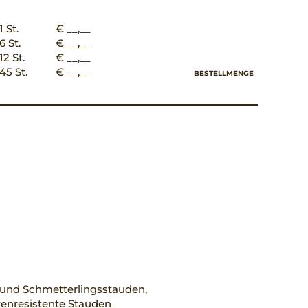
1 St.
€ __,__
6 St.
€ __,__
12 St.
€ __,__
45 St.
€ __,__
BESTELLMENGE
 und Schmetterlingsstauden,
enresistente Stauden