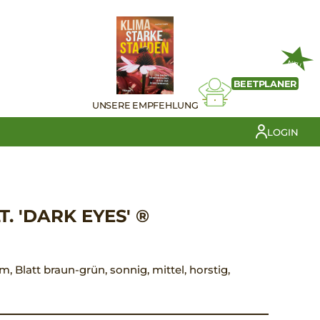
NEU
BEETPLANER
UNSERE EMPFEHLUNG
LOGIN
. 'DARK EYES' ®
m, Blatt braun-grün, sonnig, mittel, horstig,