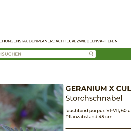
SCHUNGEN
STAUDENPLANER
DACH
HECKE
ZWIEBELN
VK-HILFEN
GERANIUM X CULT
Storchschnabel
leuchtend purpur, VI-VII, 60 c
Pflanzabstand 45 cm