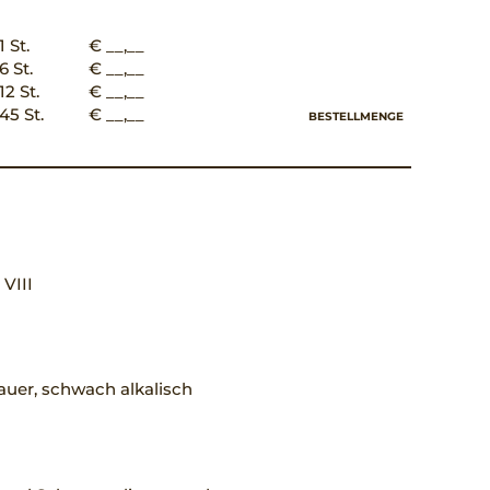
1 St.
€ __,__
6 St.
€ __,__
12 St.
€ __,__
45 St.
€ __,__
BESTELLMENGE
, VIII
uer, schwach alkalisch