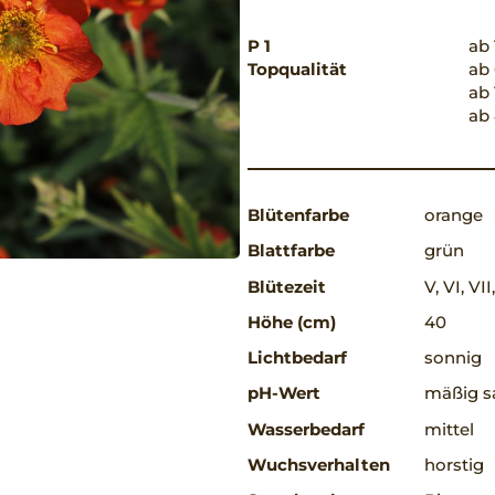
P 1
ab 
Topqualität
ab 
ab 
ab 
Blütenfarbe
orange
Blattfarbe
grün
Blütezeit
V, VI, VII
Höhe (cm)
40
Lichtbedarf
sonnig
pH-Wert
mäßig sa
Wasserbedarf
mittel
Wuchsverhalten
horstig