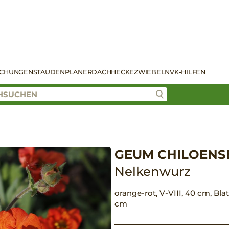
SCHUNGEN
STAUDENPLANER
DACH
HECKE
ZWIEBELN
VK-HILFEN
GEUM CHILOENSE
Nelkenwurz
orange-rot, V-VIII, 40 cm, Bla
cm