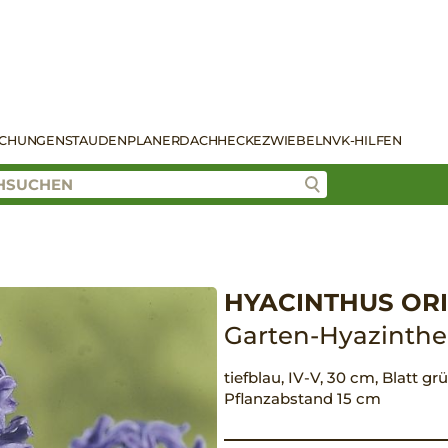
SCHUNGEN
STAUDENPLANER
DACH
HECKE
ZWIEBELN
VK-HILFEN
HYACINTHUS ORI
Garten-Hyazinth
tiefblau, IV-V, 30 cm, Blatt gr
Pflanzabstand 15 cm