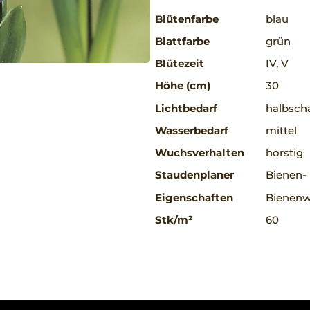
Blütenfarbe
blau
Blattfarbe
grün
Blütezeit
IV, V
Höhe (cm)
30
Lichtbedarf
halbscha
Wasserbedarf
mittel
Wuchsverhalten
horstig
Staudenplaner
Bienen-
Eigenschaften
Bienenw
Stk/m²
60