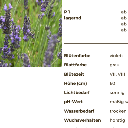
P 1
ab 
lagernd
ab 
ab 
ab 
Blütenfarbe
violett
Blattfarbe
grau
Blütezeit
VII, VIII
Höhe (cm)
60
Lichtbedarf
sonnig
pH-Wert
mäßig sa
Wasserbedarf
trocken
Wuchsverhalten
horstig