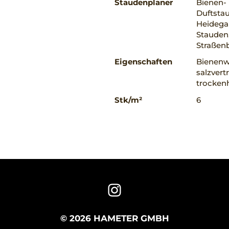
Staudenplaner
Bienen-
Duftstau
Heidegar
Stauden,
Straßenb
Eigenschaften
Bienenwe
salzvert
trockenh
Stk/m²
6
© 2026 HAMETER GMBH