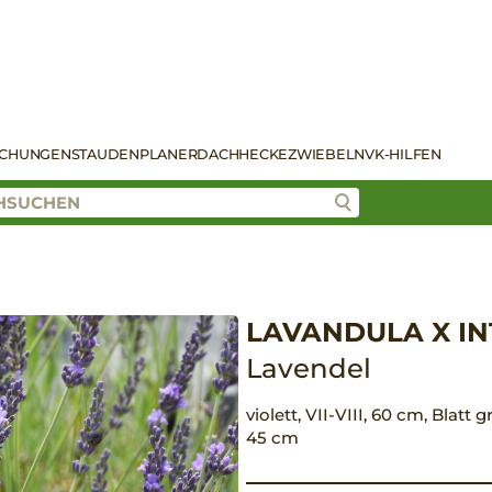
SCHUNGEN
STAUDENPLANER
DACH
HECKE
ZWIEBELN
VK-HILFEN
LAVANDULA X IN
Lavendel
violett, VII-VIII, 60 cm, Blatt
45 cm