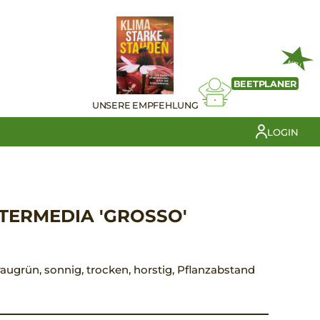
NEU
BEETPLANER
UNSERE EMPFEHLUNG
LOGIN
TERMEDIA 'GROSSO'
 graugrün, sonnig, trocken, horstig, Pflanzabstand