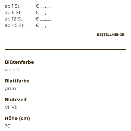
ab 1 St.
€ __,__
ab 6 St.
€ __,__
ab 12 St.
€ __,__
ab 45 St.
€ __,__
BESTELLMENGE
Blütenfarbe
violett
Blattfarbe
grün
Blütezeit
VI, VII
Höhe (cm)
70