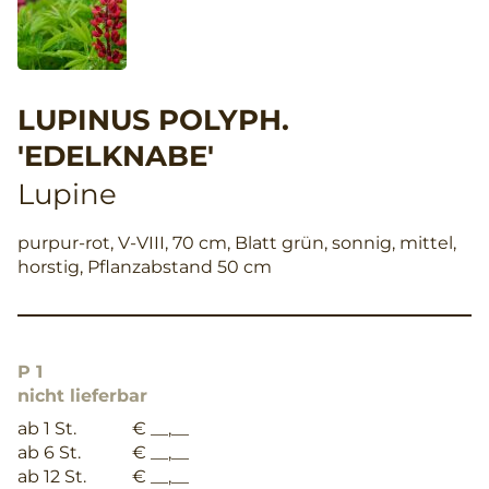
LUPINUS POLYPH.
'EDELKNABE'
Lupine
purpur-rot, V-VIII, 70 cm, Blatt grün, sonnig, mittel,
horstig, Pflanzabstand 50 cm
P 1
nicht lieferbar
ab 1 St.
€ __,__
ab 6 St.
€ __,__
ab 12 St.
€ __,__