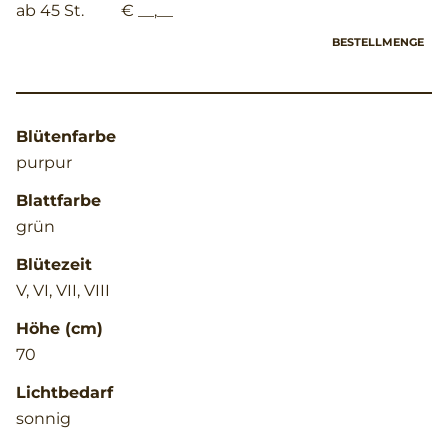
ab 45 St.
€ __,__
BESTELLMENGE
Blütenfarbe
purpur
Blattfarbe
grün
Blütezeit
V, VI, VII, VIII
Höhe (cm)
70
Lichtbedarf
sonnig