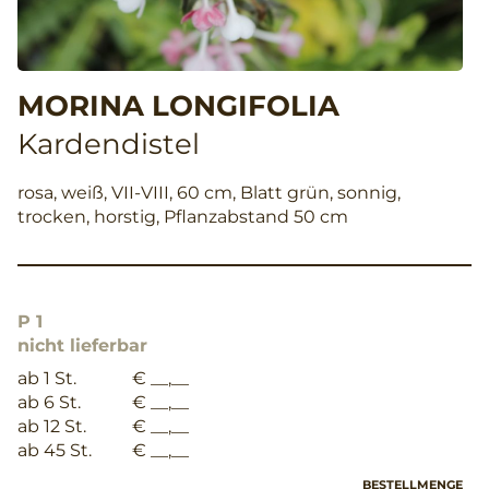
MORINA LONGIFOLIA
Kardendistel
rosa, weiß, VII-VIII, 60 cm, Blatt grün, sonnig,
trocken, horstig, Pflanzabstand 50 cm
P 1
nicht lieferbar
ab 1 St.
€ __,__
ab 6 St.
€ __,__
ab 12 St.
€ __,__
ab 45 St.
€ __,__
BESTELLMENGE