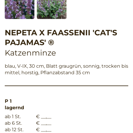
NEPETA X FAASSENII 'CAT'S
PAJAMAS' ®
Katzenminze
blau, V-IX, 30 cm, Blatt graugrün, sonnig, trocken bis
mittel, horstig, Pflanzabstand 35 cm
P 1
lagernd
ab 1 St.
€ __,__
ab 6 St.
€ __,__
ab 12 St.
€ __,__