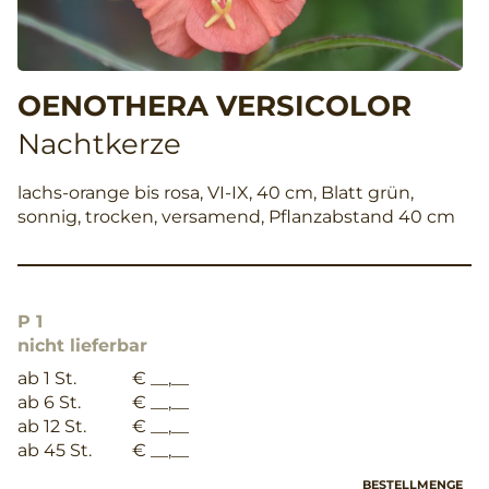
OENOTHERA VERSICOLOR
Nachtkerze
lachs-orange bis rosa, VI-IX, 40 cm, Blatt grün,
sonnig, trocken, versamend, Pflanzabstand 40 cm
P 1
nicht lieferbar
ab 1 St.
€ __,__
ab 6 St.
€ __,__
ab 12 St.
€ __,__
ab 45 St.
€ __,__
BESTELLMENGE