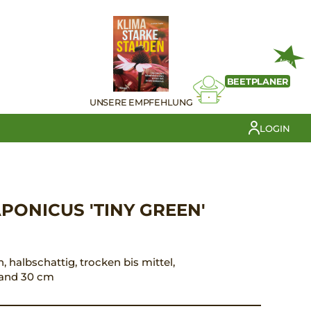
NEU
BEETPLANER
UNSERE EMPFEHLUNG
LOGIN
ONICUS 'TINY GREEN'
n, halbschattig, trocken bis mittel,
tand 30 cm