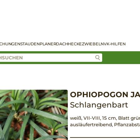
SCHUNGEN
STAUDENPLANER
DACH
HECKE
ZWIEBELN
VK-HILFEN
OPHIOPOGON JAP
Schlangenbart
weiß, VII-VIII, 15 cm, Blatt grü
ausläufertreibend, Pflanzabs