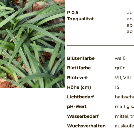
P 0,5
ab 
Topqualität
ab 
ab 
ab 
Blütenfarbe
weiß
Blattfarbe
grün
Blütezeit
VII, VIII
Höhe (cm)
15
Lichtbedarf
halbscha
pH-Wert
mäßig s
Wasserbedarf
mittel, 
Wuchsverhalten
ausläufe