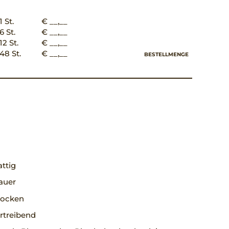
1 St.
€ __,__
6 St.
€ __,__
12 St.
€ __,__
48 St.
€ __,__
BESTELLMENGE
ttig
auer
trocken
rtreibend