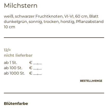
Milchstern
weiß, schwarzer Fruchtknoten, VI-VI, 60 cm, Blatt
dunkelgrün, sonnig, trocken, horstig, Pflanzabstand
10 cm
12/+
nicht lieferbar
ab 1 St.
€ __,__
ab 100 St.
€ __,__
ab 1000 St.
€ __,__
BESTELLMENGE
Blütenfarbe