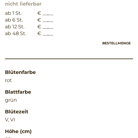
nicht lieferbar
ab 1 St.
€ __,__
ab 6 St.
€ __,__
ab 12 St.
€ __,__
ab 48 St.
€ __,__
BESTELLMENGE
Blütenfarbe
rot
Blattfarbe
grün
Blütezeit
V, VI
Höhe (cm)