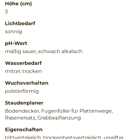
Höhe (cm)
3
Lichtbedarf
sonnig
pH-Wert
mäßig sauer, schwach alkalisch
Wasserbedarf
mittel, trocken
Wuchsverhalten
polsterförmig
Staudenplaner
Bodendecker, Fugenfüller für Plattenwege,
Rasenersatz, Grabbepflanzung
Eigenschaften
trittverträglich, trockenheitsverträglich, ungiftig,